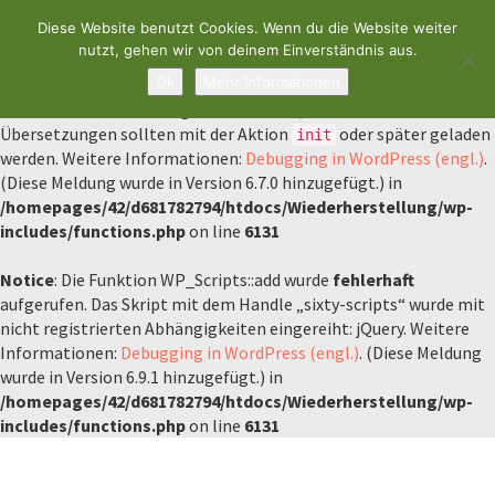
Diese Website benutzt Cookies. Wenn du die Website weiter
Notice
: Die Funktion _load_textdomain_just_in_time wurde
nutzt, gehen wir von deinem Einverständnis aus.
fehlerhaft
aufgerufen. Das Laden der Übersetzung für die Domain
Ok
Mehr Informationen
wurde zu früh ausgelöst. Das ist normalerweise ein
sixty
Hinweis auf Code im Plugin oder Theme, der zu früh läuft.
Übersetzungen sollten mit der Aktion
oder später geladen
init
werden. Weitere Informationen:
Debugging in WordPress (engl.)
.
(Diese Meldung wurde in Version 6.7.0 hinzugefügt.) in
/homepages/42/d681782794/htdocs/Wiederherstellung/wp-
includes/functions.php
on line
6131
Notice
: Die Funktion WP_Scripts::add wurde
fehlerhaft
aufgerufen. Das Skript mit dem Handle „sixty-scripts“ wurde mit
nicht registrierten Abhängigkeiten eingereiht: jQuery. Weitere
Informationen:
Debugging in WordPress (engl.)
. (Diese Meldung
wurde in Version 6.9.1 hinzugefügt.) in
/homepages/42/d681782794/htdocs/Wiederherstellung/wp-
includes/functions.php
on line
6131