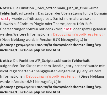
Notice
: Die Funktion _load_textdomain_just_in_time wurde
fehlerhaft
aufgerufen. Das Laden der Übersetzung für die Domain
wurde zu früh ausgelöst. Das ist normalerweise ein
sixty
Hinweis auf Code im Plugin oder Theme, der zu früh läuft.
Übersetzungen sollten mit der Aktion
oder später geladen
init
werden. Weitere Informationen:
Debugging in WordPress (engl.)
.
(Diese Meldung wurde in Version 6.7.0 hinzugefügt.) in
/homepages/42/d681782794/htdocs/Wiederherstellung/wp-
includes/functions.php
on line
6131
Notice
: Die Funktion WP_Scripts::add wurde
fehlerhaft
aufgerufen. Das Skript mit dem Handle „sixty-scripts“ wurde mit
nicht registrierten Abhängigkeiten eingereiht: jQuery. Weitere
Informationen:
Debugging in WordPress (engl.)
. (Diese Meldung
wurde in Version 6.9.1 hinzugefügt.) in
/homepages/42/d681782794/htdocs/Wiederherstellung/wp-
includes/functions.php
on line
6131