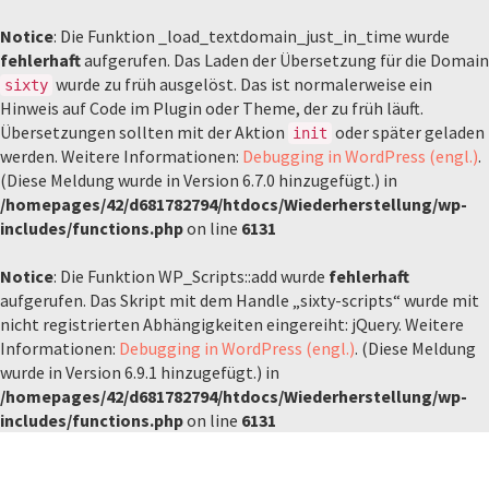
Notice
: Die Funktion _load_textdomain_just_in_time wurde
fehlerhaft
aufgerufen. Das Laden der Übersetzung für die Domain
wurde zu früh ausgelöst. Das ist normalerweise ein
sixty
Hinweis auf Code im Plugin oder Theme, der zu früh läuft.
Übersetzungen sollten mit der Aktion
oder später geladen
init
werden. Weitere Informationen:
Debugging in WordPress (engl.)
.
(Diese Meldung wurde in Version 6.7.0 hinzugefügt.) in
/homepages/42/d681782794/htdocs/Wiederherstellung/wp-
includes/functions.php
on line
6131
Notice
: Die Funktion WP_Scripts::add wurde
fehlerhaft
aufgerufen. Das Skript mit dem Handle „sixty-scripts“ wurde mit
nicht registrierten Abhängigkeiten eingereiht: jQuery. Weitere
Informationen:
Debugging in WordPress (engl.)
. (Diese Meldung
wurde in Version 6.9.1 hinzugefügt.) in
/homepages/42/d681782794/htdocs/Wiederherstellung/wp-
includes/functions.php
on line
6131