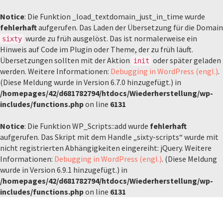
Notice
: Die Funktion _load_textdomain_just_in_time wurde
fehlerhaft
aufgerufen. Das Laden der Übersetzung für die Domain
wurde zu früh ausgelöst. Das ist normalerweise ein
sixty
Hinweis auf Code im Plugin oder Theme, der zu früh läuft.
Übersetzungen sollten mit der Aktion
oder später geladen
init
werden. Weitere Informationen:
Debugging in WordPress (engl.)
.
(Diese Meldung wurde in Version 6.7.0 hinzugefügt.) in
/homepages/42/d681782794/htdocs/Wiederherstellung/wp-
includes/functions.php
on line
6131
Notice
: Die Funktion WP_Scripts::add wurde
fehlerhaft
aufgerufen. Das Skript mit dem Handle „sixty-scripts“ wurde mit
nicht registrierten Abhängigkeiten eingereiht: jQuery. Weitere
Informationen:
Debugging in WordPress (engl.)
. (Diese Meldung
wurde in Version 6.9.1 hinzugefügt.) in
/homepages/42/d681782794/htdocs/Wiederherstellung/wp-
includes/functions.php
on line
6131