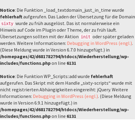
Notice
: Die Funktion _load_textdomain_just_in_time wurde
fehlerhaft
aufgerufen. Das Laden der Übersetzung für die Domain
wurde zu früh ausgelöst. Das ist normalerweise ein
sixty
Hinweis auf Code im Plugin oder Theme, der zu früh läuft.
Übersetzungen sollten mit der Aktion
oder später geladen
init
werden. Weitere Informationen:
Debugging in WordPress (engl.)
.
(Diese Meldung wurde in Version 6.7.0 hinzugefügt.) in
/homepages/42/d681782794/htdocs/Wiederherstellung/wp-
includes/functions.php
on line
6131
Notice
: Die Funktion WP_Scripts::add wurde
fehlerhaft
aufgerufen. Das Skript mit dem Handle „sixty-scripts“ wurde mit
nicht registrierten Abhängigkeiten eingereiht: jQuery. Weitere
Informationen:
Debugging in WordPress (engl.)
. (Diese Meldung
wurde in Version 6.9.1 hinzugefügt.) in
/homepages/42/d681782794/htdocs/Wiederherstellung/wp-
includes/functions.php
on line
6131